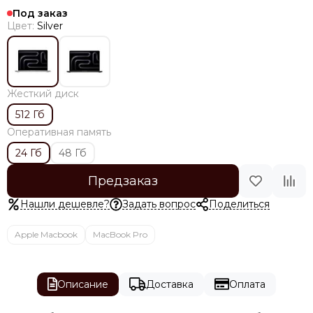
Под заказ
Цвет:
Silver
Жесткий диск
512 Гб
Оперативная память
24 Гб
48 Гб
Предзаказ
Нашли дешевле?
Задать вопрос
Поделиться
Apple Macbook
MacBook Pro
Описание
Доставка
Оплата