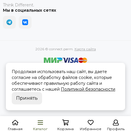
Think Different.
Мы в социальных сетях
2026 © connect.perm.
Карта сайта
Продолжая использовать наш сайт, вы даете
Официальная информация
согласие на обработку файлов cookie, которые
Сайт носит сугубо информационный характер и не является
обеспечивают правильную работу сайта и
публичной офертой, определённой статьей 437(2) ГК РФ
соглашаетесь с нашей
Политикой безопасности
Принять
Главная
Каталог
Корзина
Избранное
Профиль