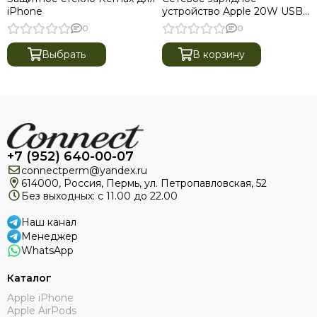
iPhone
устройство Apple 20W USB-
C Power Adapter (MHJE3)
0
0
Выбрать
В корзину
+7 (952) 640-00-07
connectperm@yandex.ru
614000, Россия, Пермь, ул. Петропавловская, 52
Без выходных: с 11.00 до 22.00
Наш канал
Менеджер
WhatsApp
Каталог
Apple iPhone
Apple AirPods