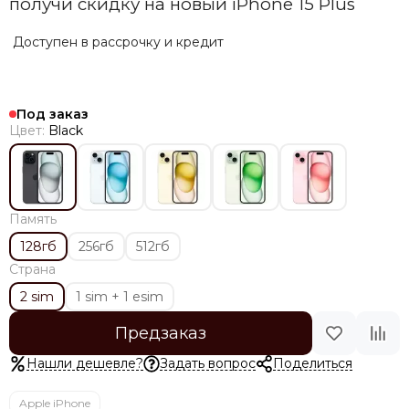
получи скидку на новый iPhone 15 Plus
Доступен в рассрочку и кредит
Под заказ
Цвет:
Black
Память
128гб
256гб
512гб
Страна
2 sim
1 sim + 1 esim
Предзаказ
Нашли дешевле?
Задать вопрос
Поделиться
Apple iPhone