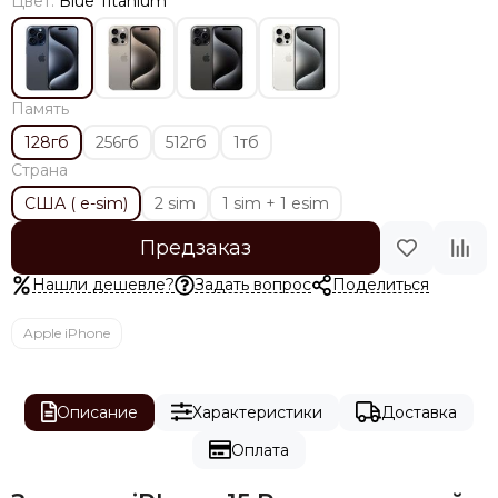
Цвет:
Blue Titanium
Память
128гб
256гб
512гб
1тб
Страна
США ( e-sim)
2 sim
1 sim + 1 esim
Предзаказ
Нашли дешевле?
Задать вопрос
Поделиться
Apple iPhone
Описание
Характеристики
Доставка
Оплата