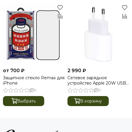
от 700 ₽
2 990 ₽
Защитное стекло Remax для
Сетевое зарядное
iPhone
устройство Apple 20W USB-
C Power Adapter (MHJE3)
0
0
Выбрать
В корзину